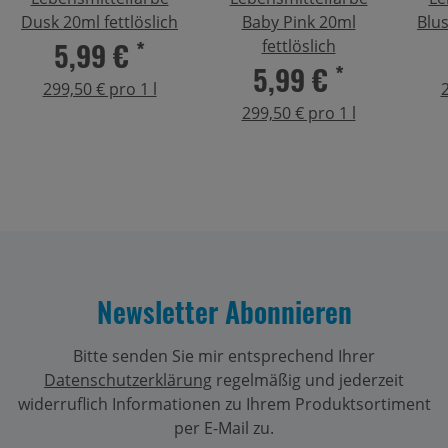
Dusk 20ml fettlöslich
Baby Pink 20ml
Blus
5,99 €
*
fettlöslich
5,99 €
*
299,50 € pro 1 l
2
299,50 € pro 1 l
Newsletter Abonnieren
Bitte senden Sie mir entsprechend Ihrer
Datenschutzerklärung
regelmäßig und jederzeit
widerruflich Informationen zu Ihrem Produktsortiment
per E-Mail zu.