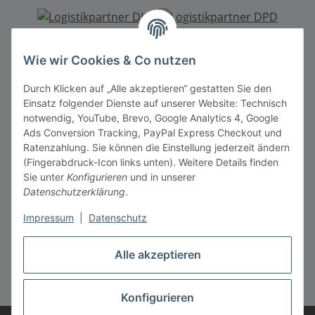
Mitgliedschaft
Wie wir Cookies & Co nutzen
Durch Klicken auf „Alle akzeptieren“ gestatten Sie den
Einsatz folgender Dienste auf unserer Website: Technisch
notwendig, YouTube, Brevo, Google Analytics 4, Google
Ads Conversion Tracking, PayPal Express Checkout und
Ratenzahlung. Sie können die Einstellung jederzeit ändern
Vertrag widerrufen
(Fingerabdruck-Icon links unten). Weitere Details finden
Sie unter
Konfigurieren
und in unserer
Datenschutzerklärung
.
Impressum
|
Datenschutz
* Alle Preise inkl. gesetzlicher MwSt., zzgl.
Versandkosten
** gilt für Lieferungen innerhalb Deutschlands, Lieferzeiten
Alle akzeptieren
für andere Länder entnehmen Sie bitte der Schaltfläche mit
den
Versandkosten
Konfigurieren