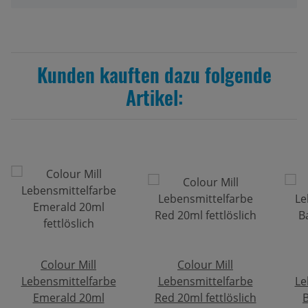
Kunden kauften dazu folgende
Artikel:
Colour Mill
Colour Mill
Lebensmittelfarbe
Lebensmittelfarbe
Le
Emerald 20ml
Red 20ml fettlöslich