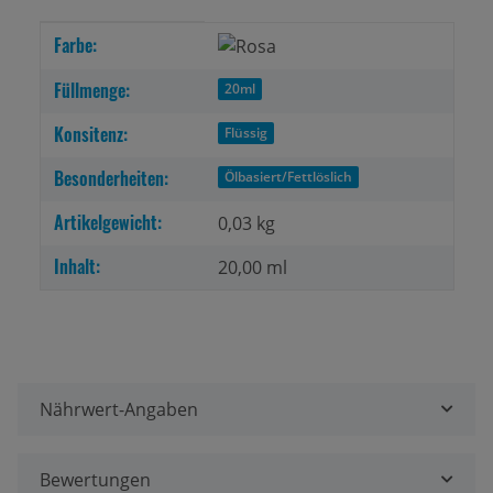
Produkteigenschaft
Wert
Farbe:
Füllmenge:
20ml
Konsitenz:
Flüssig
Besonderheiten:
Ölbasiert/Fettlöslich
Artikelgewicht:
0,03
kg
Inhalt:
20,00 ml
Nährwert-Angaben
Bewertungen