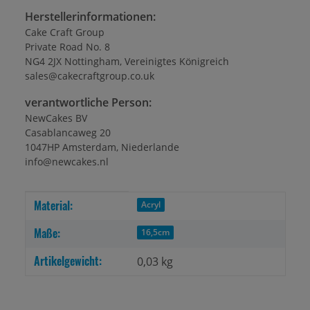
Herstellerinformationen:
Cake Craft Group
Private Road No. 8
NG4 2JX Nottingham, Vereinigtes Königreich
sales@cakecraftgroup.co.uk
verantwortliche Person:
NewCakes BV
Casablancaweg 20
1047HP Amsterdam, Niederlande
info@newcakes.nl
Material:
Produkteigenschaft
Wert
Acryl
Maße:
16,5cm
Artikelgewicht:
0,03
kg