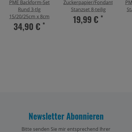
PME Backform-Set
Zuckerpapier/Fondant
PME
Rund 3-tlg
Stanzset 8-teilig
St
19,99 €
*
15/20/25cm x 8cm
34,90 €
*
Newsletter Abonnieren
Bitte senden Sie mir entsprechend Ihrer