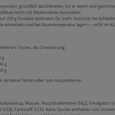
eratur gründlich durchkneten, bis er weich und geschmeid
ollstab leicht mit Bäckerstärke bestauben.
auf 250 g Fondant einkneten für mehr Stabilität bei Schlei
olie einwickeln und bei Raumtemperatur lagern -- nicht im K
mehrere Torten. Als Orientierung:
0 g
00 g
50 g
 für einzelne Torten oder zum Ausprobieren.
Glukosesirup, Wasser, Feuchthaltemittel: E422, Emulgator: E
 E330, Farbstoff: E133. Kann Spuren enthalten von: Schalen