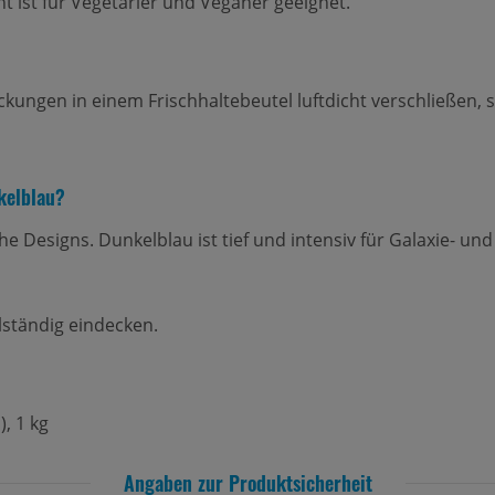
nt ist für Vegetarier und Veganer geeignet.
ckungen in einem Frischhaltebeutel luftdicht verschließen, 
kelblau?
che Designs. Dunkelblau ist tief und intensiv für Galaxie- un
lständig eindecken.
, 1 kg
Angaben zur Produktsicherheit