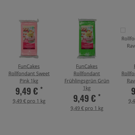
FunCakes
FunCakes
Rollfondant Sweet
Rollfondant
Rollf
Pink 1kg
Frühlingsgrün Grün
Rav
9,49 €
*
1kg
9,49 €
*
9,49 € pro 1 kg
9,4
9,49 € pro 1 kg