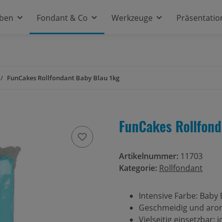
rben
Fondant & Co
Werkzeuge
Präsentatio
FunCakes Rollfondant Baby Blau 1kg
FunCakes Rollfond
Artikelnummer:
11703
Kategorie:
Rollfondant
Intensive Farbe: Baby 
Geschmeidig und arom
Vielseitig einsetzbar