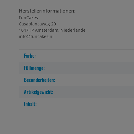
Herstellerinformationen:
FunCakes
Casablancaweg 20
1047HP Amsterdam, Niederlande
info@funcakes.nl
Produkteigenschaft
Wert
Farbe:
Füllmenge:
Besonderheiten:
Artikelgewicht:
Inhalt: