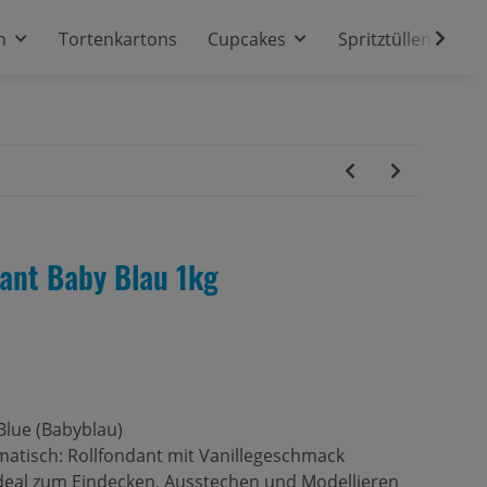
n
Tortenkartons
Cupcakes
Spritztüllen
ant Baby Blau 1kg
Blue (Babyblau)
atisch: Rollfondant mit Vanillegeschmack
: ideal zum Eindecken, Ausstechen und Modellieren