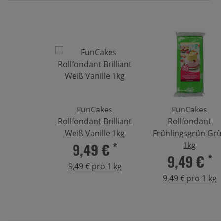
FunCakes
FunCakes
Rollfondant Brilliant
Rollfondant
Weiß Vanille 1kg
Frühlingsgrün Gr
9,49 €
*
1kg
9,49 €
*
9,49 € pro 1 kg
9,49 € pro 1 kg