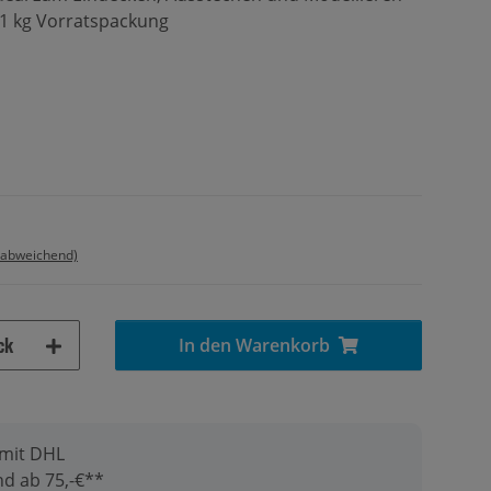
e 1 kg Vorratspackung
 abweichend)
ck
In den Warenkorb
 mit DHL
d ab 75,-€**