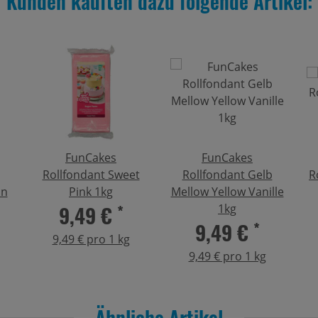
Kunden kauften dazu folgende Artikel:
FunCakes
FunCakes
Rollfondant Sweet
Rollfondant Gelb
R
ün
Pink 1kg
Mellow Yellow Vanille
9,49 €
*
1kg
9,49 €
*
9,49 € pro 1 kg
9,49 € pro 1 kg
Ähnliche Artikel