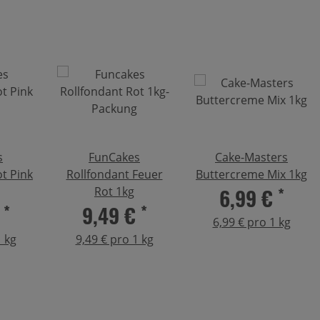
s
FunCakes
Cake-Masters
t Pink
Rollfondant Feuer
Buttercreme Mix 1kg
6,99 €
*
Rot 1kg
€
*
9,49 €
*
6,99 € pro 1 kg
1 kg
9,49 € pro 1 kg