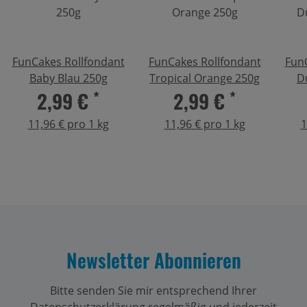
FunCakes Rollfondant
FunCakes Rollfondant
Fun
Baby Blau 250g
Tropical Orange 250g
D
2,99 €
*
2,99 €
*
11,96 € pro 1 kg
11,96 € pro 1 kg
1
Newsletter Abonnieren
Bitte senden Sie mir entsprechend Ihrer
Datenschutzerklärung
regelmäßig und jederzeit