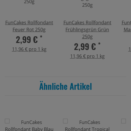
FunCakes Rollfondant
FunCakes Rollfondant
Fun
Feuer Rot 250g
Frühlingsgrün Grün
Ma
2,99 €
*
250g
2,99 €
*
11,96 € pro 1 kg
1
11,96 € pro 1 kg
Ähnliche Artikel