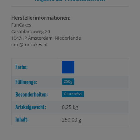
Herstellerinformationen:
FunCakes
Casablancaweg 20
1047HP Amsterdam, Niederlande
info@funcakes.nl
Produkteigenschaft
Wert
Farbe:
Füllmenge:
250g
Besonderheiten:
Glutenfrei
Artikelgewicht:
0,25
kg
Inhalt:
250,00 g