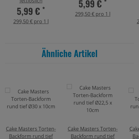
5,99 €
*
fettlöslich
5,99 €
*
299,50 € pro 1 l
299,50 € pro 1 l
2
Ähnliche Artikel
Cake Masters Torten-
Cake Masters Torten-
Cak
Backform rund tief
Backform rund tief
Ba