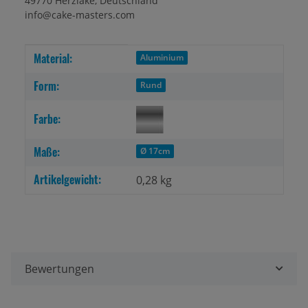
49770 Herzlake, Deutschland
info@cake-masters.com
Material:
Produkteigenschaft
Wert
Aluminium
Form:
Rund
Farbe:
Maße:
Ø 17cm
Artikelgewicht:
0,28
kg
Bewertungen