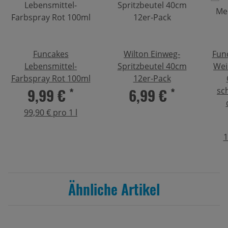
Funcakes
Wilton Einweg-
Fun
Lebensmittel-
Spritzbeutel 40cm
Wei
Farbspray Rot 100ml
12er-Pack
9,99 €
*
6,99 €
*
sc
99,90 € pro 1 l
1
Ähnliche Artikel