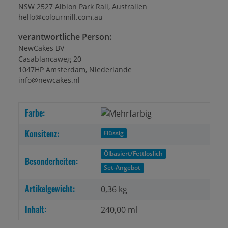
NSW 2527 Albion Park Rail, Australien
hello@colourmill.com.au
verantwortliche Person:
NewCakes BV
Casablancaweg 20
1047HP Amsterdam, Niederlande
info@newcakes.nl
Produkteigenschaft
Wert
Farbe:
Konsitenz:
Flüssig
Ölbasiert/Fettlöslich
Besonderheiten:
Set-Angebot
Artikelgewicht:
0,36
kg
Inhalt:
240,00 ml