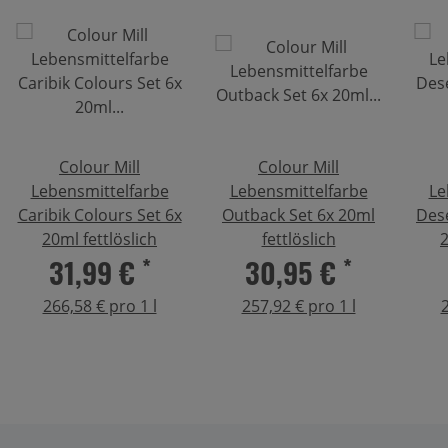
Colour Mill
Colour Mill
Lebensmittelfarbe
Lebensmittelfarbe
Le
Caribik Colours Set 6x
Outback Set 6x 20ml
Dese
20ml fettlöslich
fettlöslich
2
31,99 €
*
30,95 €
*
266,58 € pro 1 l
257,92 € pro 1 l
2