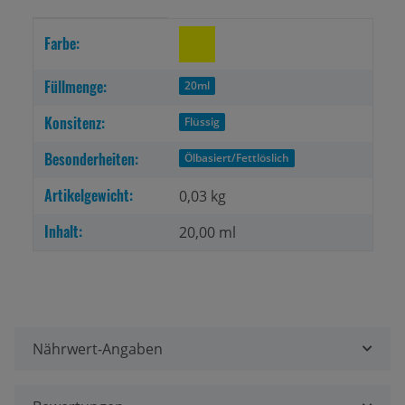
Produkteigenschaft
Wert
Farbe:
Füllmenge:
20ml
Konsitenz:
Flüssig
Besonderheiten:
Ölbasiert/Fettlöslich
Artikelgewicht:
0,03
kg
Inhalt:
20,00 ml
Nährwert-Angaben