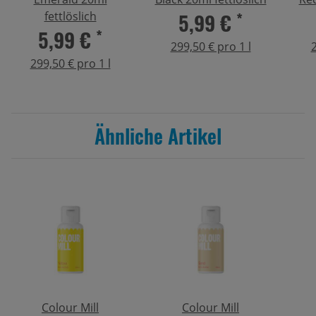
5,99 €
*
fettlöslich
5,99 €
*
299,50 € pro 1 l
2
299,50 € pro 1 l
Ähnliche Artikel
Colour Mill
Colour Mill