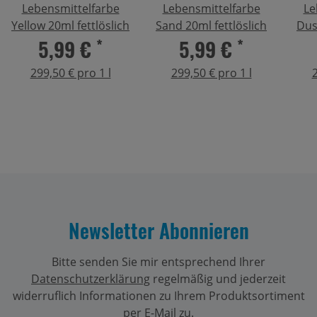
Lebensmittelfarbe
Lebensmittelfarbe
Le
Yellow 20ml fettlöslich
Sand 20ml fettlöslich
Dus
5,99 €
*
5,99 €
*
299,50 € pro 1 l
299,50 € pro 1 l
2
Newsletter Abonnieren
Bitte senden Sie mir entsprechend Ihrer
Datenschutzerklärung
regelmäßig und jederzeit
widerruflich Informationen zu Ihrem Produktsortiment
per E-Mail zu.