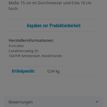
Maße: 15 cm im Durchmesser und 6 bis 10 cm
hoch.
Angaben zur Produktsicherheit
Herstellerinformationen:
FunCakes
Casablancaweg 20
1047HP Amsterdam, Niederlande
Artikelgewicht:
Produkteigenschaft
Wert
0,04
kg
Bewertungen