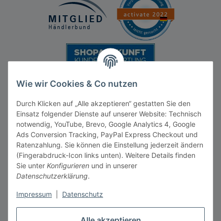
Wie wir Cookies & Co nutzen
Durch Klicken auf „Alle akzeptieren“ gestatten Sie den
Einsatz folgender Dienste auf unserer Website: Technisch
notwendig, YouTube, Brevo, Google Analytics 4, Google
Ads Conversion Tracking, PayPal Express Checkout und
Vertrag widerrufen
Ratenzahlung. Sie können die Einstellung jederzeit ändern
(Fingerabdruck-Icon links unten). Weitere Details finden
Sie unter
Konfigurieren
und in unserer
Datenschutzerklärung
.
Impressum
|
Datenschutz
* Alle Preise inkl. gesetzlicher MwSt., zzgl.
Versandkosten
** gilt für Lieferungen innerhalb Deutschlands, Lieferzeiten
Alle akzeptieren