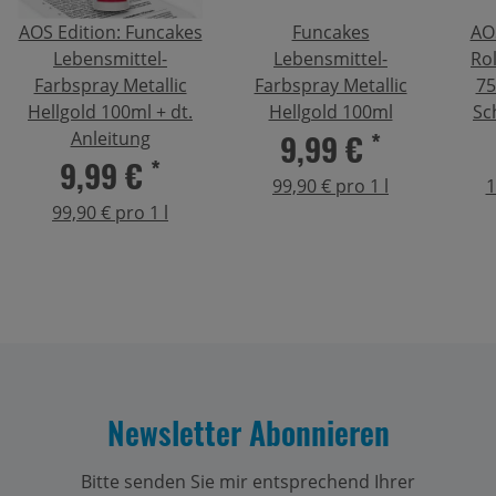
AOS Edition: Funcakes
Funcakes
AO
Lebensmittel-
Lebensmittel-
Rol
Farbspray Metallic
Farbspray Metallic
75
Hellgold 100ml + dt.
Hellgold 100ml
Sc
9,99 €
*
Anleitung
9,99 €
*
99,90 € pro 1 l
1
99,90 € pro 1 l
Newsletter Abonnieren
Bitte senden Sie mir entsprechend Ihrer