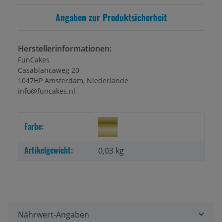
Angaben zur Produktsicherheit
Herstellerinformationen:
FunCakes
Casablancaweg 20
1047HP Amsterdam, Niederlande
info@funcakes.nl
Produkteigenschaft
Wert
Farbe:
Artikelgewicht:
0,03
kg
Nährwert-Angaben