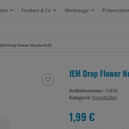
rben
Fondant & Co
Werkzeuge
Präsentatio
JEM Drop Flower Nozzle #129
JEM Drop Flower N
Artikelnummer:
10858
Kategorie:
Einzeltüllen
1,99 €