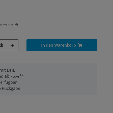
 abweichend)
ck
In den Warenkorb
 mit DHL
d ab 75,-€**
verfügbar
ge Rückgabe