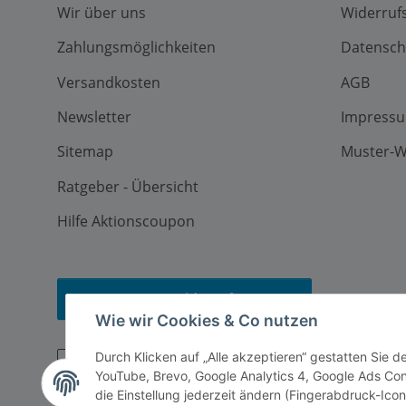
Wir über uns
Widerruf
Zahlungsmöglichkeiten
Datensch
Versandkosten
AGB
Newsletter
Impress
Sitemap
Muster-W
Ratgeber - Übersicht
Hilfe Aktionscoupon
Vertrag widerrufen
Wie wir Cookies & Co nutzen
Durch Klicken auf „Alle akzeptieren“ gestatten Sie 
YouTube, Brevo, Google Analytics 4, Google Ads Co
die Einstellung jederzeit ändern (Fingerabdruck-Icon 