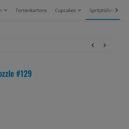
n
Tortenkartons
Cupcakes
Spritztüllen
ozzle #129