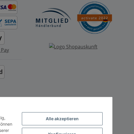
ig,
Alle akzeptieren
können
serer