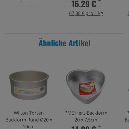
16,29 €
*
67,88 € pro 1 kg
Ähnliche Artikel
Wilton Torten
PME Herz-Backform
P
Backform Rund Ø20 x
20 x 7,5cm
B
*
10cm