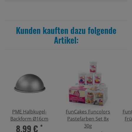
Kunden kauften dazu folgende
Artikel:
PME Halbkugel-
FunCakes Funcolors
Fun
Backform Ø16cm
Pastefarben Set 8x
Frü
8,99 €
*
30g