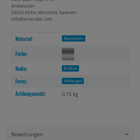
Andalusien
03203 Elche (Alicante), Spanien
info@pmecake.com
Material:
Produkteigenschaft
Wert
Aluminium
Farbe:
Maße:
Ø 20cm
Form:
Halbkugel
Artikelgewicht:
0,15
kg
Bewertungen