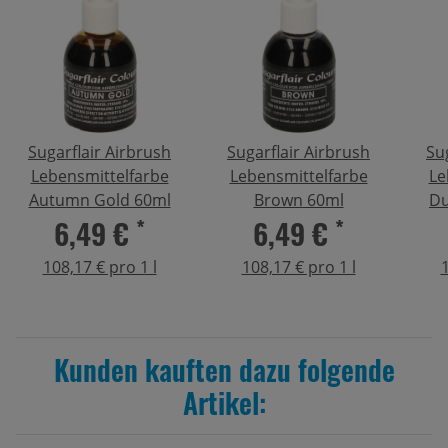
Sugarflair Airbrush
Sugarflair Airbrush
Su
Lebensmittelfarbe
Lebensmittelfarbe
Le
Autumn Gold 60ml
Brown 60ml
Du
6,49 €
*
6,49 €
*
108,17 € pro 1 l
108,17 € pro 1 l
1
Kunden kauften dazu folgende
Artikel: