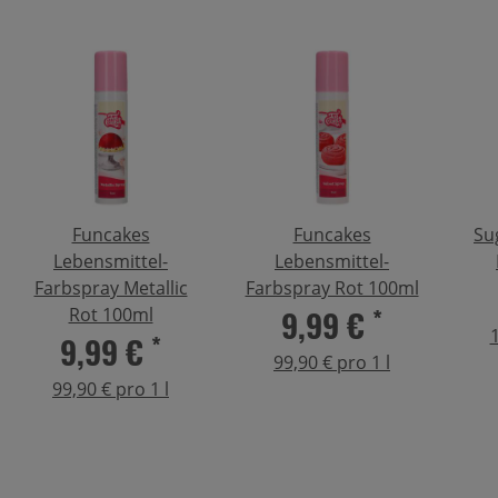
Funcakes
Funcakes
Su
Lebensmittel-
Lebensmittel-
Farbspray Metallic
Farbspray Rot 100ml
9,99 €
*
Rot 100ml
1
9,99 €
*
99,90 € pro 1 l
99,90 € pro 1 l