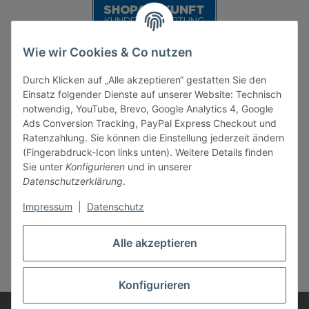
Wie wir Cookies & Co nutzen
Durch Klicken auf „Alle akzeptieren“ gestatten Sie den
Einsatz folgender Dienste auf unserer Website: Technisch
notwendig, YouTube, Brevo, Google Analytics 4, Google
Ads Conversion Tracking, PayPal Express Checkout und
Vertrag widerrufen
Ratenzahlung. Sie können die Einstellung jederzeit ändern
(Fingerabdruck-Icon links unten). Weitere Details finden
Sie unter
Konfigurieren
und in unserer
Datenschutzerklärung
.
Impressum
|
Datenschutz
* Alle Preise inkl. gesetzlicher MwSt., zzgl.
Versandkosten
** gilt für Lieferungen innerhalb Deutschlands, Lieferzeiten
Alle akzeptieren
für andere Länder entnehmen Sie bitte der Schaltfläche mit
den
Versandkosten
Konfigurieren
© AOS UG