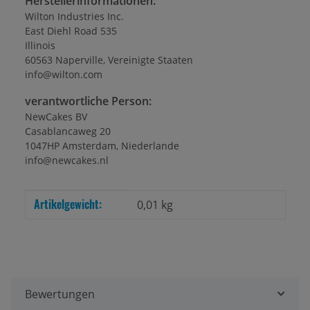
Herstellerinformationen:
Wilton Industries Inc.
East Diehl Road 535
Illinois
60563 Naperville, Vereinigte Staaten
info@wilton.com
verantwortliche Person:
NewCakes BV
Casablancaweg 20
1047HP Amsterdam, Niederlande
info@newcakes.nl
Artikelgewicht:
Produkteigenschaft
Wert
0,01
kg
Bewertungen