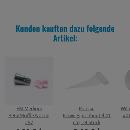
Kunden kauften dazu folgende
Artikel:
JEM Medium
Patisse
Wilt
Petal/Ruffle Nozzle
Einwegspritzbeutel 41
#0
#97
cm, 24 Stück