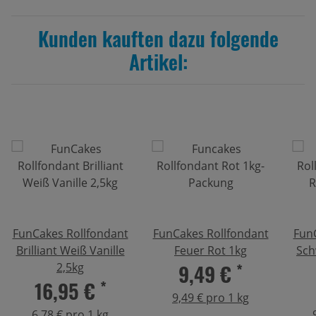
Kunden kauften dazu folgende
Artikel:
FunCakes Rollfondant
FunCakes Rollfondant
Fun
Brilliant Weiß Vanille
Feuer Rot 1kg
Sch
9,49 €
*
2,5kg
16,95 €
*
9,49 € pro 1 kg
6,78 € pro 1 kg