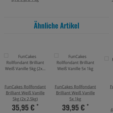
Ähnliche Artikel
FunCakes Rollfondant
FunCakes Rollfondant
F
Brilliant Weiß Vanille
Brilliant Weiß Vanille
5kg (2x 2,5kg)
5x 1kg
35,95 €
*
39,95 €
*
4