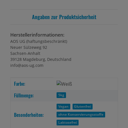
Angaben zur Produktsicherheit
Herstellerinformationen:
AOS UG (haftungsbeschränkt)
Neuer Sülzeweg 92
Sachsen-Anhalt
39128 Magdeburg, Deutschland
info@aos-ug.com
Produkteigenschaft
Wert
Farbe:
Füllmenge:
5kg
Vegan
Glutenfrei
Besonderheiten:
ohne Konservierungsstoffe
Laktosefrei