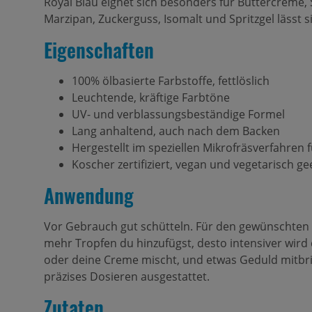
Royal Blau eignet sich besonders für Buttercreme,
Marzipan, Zuckerguss, Isomalt und Spritzgel lässt 
Eigenschaften
100% ölbasierte Farbstoffe, fettlöslich
Leuchtende, kräftige Farbtöne
UV- und verblassungsbeständige Formel
Lang anhaltend, auch nach dem Backen
Hergestellt im speziellen Mikrofräsverfahren f
Koscher zertifiziert, vegan und vegetarisch ge
Anwendung
Vor Gebrauch gut schütteln. Für den gewünschten F
mehr Tropfen du hinzufügst, desto intensiver wir
oder deine Creme mischt, und etwas Geduld mitbring
präzises Dosieren ausgestattet.
Zutaten