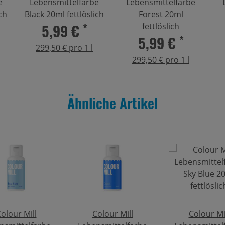
e
Lebensmittelfarbe
Lebensmittelfarbe
ch
Black 20ml fettlöslich
Forest 20ml
5,99 €
*
fettlöslich
5,99 €
*
299,50 € pro 1 l
299,50 € pro 1 l
Ähnliche Artikel
olour Mill
Colour Mill
Colour Mi