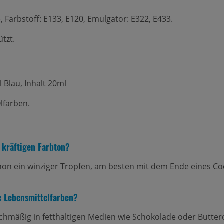
, Farbstoff: E133, E120, Emulgator: E322, E433.
tzt.
 Blau, Inhalt 20ml
lfarben
.
n kräftigen Farbton?
chon ein winziger Tropfen, am besten mit dem Ende eines Co
e Lebensmittelfarben?
leichmäßig in fetthaltigen Medien wie Schokolade oder Butt