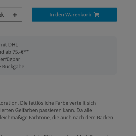
ck
In den Warenkorb
 mit DHL
d ab 75,-€**
verfügbar
ge Rückgabe
ation. Die fettlösliche Farbe verteilt sich
ierten Gelfarben passieren kann. Da alle
 gleichmäßige Farbtöne, die auch nach dem Backen