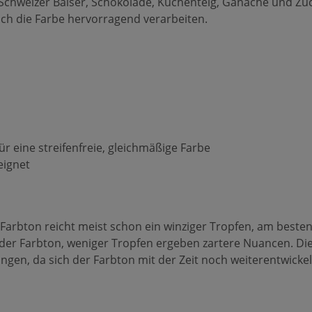
 Schweizer Baiser, Schokolade, Kuchenteig, Ganache und Zu
sich die Farbe hervorragend verarbeiten.
ür eine streifenfreie, gleichmäßige Farbe
eignet
arbton reicht meist schon ein winziger Tropfen, am besten
d der Farbton, weniger Tropfen ergeben zartere Nuancen. D
en, da sich der Farbton mit der Zeit noch weiterentwickelt