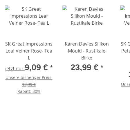
SK Great Impressions
Karen Davies Silikon
SK 
Leaf Veiner Rose- Tea
Mould - Rustikale
Pet
L
Birke
9,09 €
23,99 €
*
*
jetzt nur
Unsere bisheriger Preis:
12,99 €
Unse
Rabatt:
30%