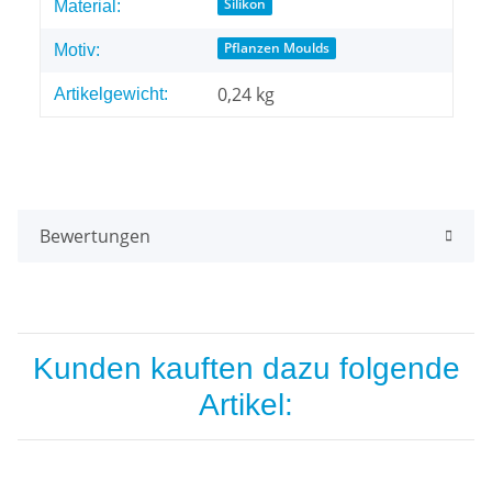
Produkteigenschaft
Wert
Silikon
Material:
Pflanzen Moulds
Motiv:
0,24
kg
Artikelgewicht:
Bewertungen
Kunden kauften dazu folgende
Artikel: