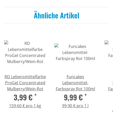
Ähnliche Artikel
RD Lebensmittelfarbe
Funcakes
ProGel Concentrated
Lebensmittel-
Mulberry/Wein-Rot
Farbspray Rot 100ml
Fa
3,99 €
*
9,99 €
*
159,60 € pro 1 kg
99,90 € pro 1 l