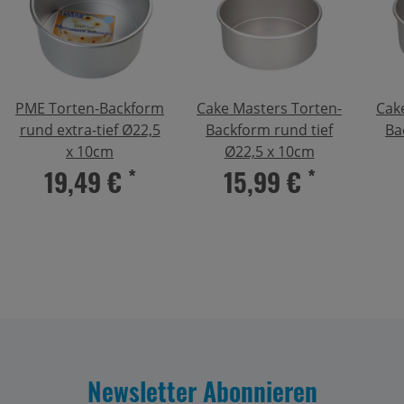
PME Torten-Backform
Cake Masters Torten-
Cak
rund extra-tief Ø22,5
Backform rund tief
Ba
x 10cm
Ø22,5 x 10cm
19,49 €
*
15,99 €
*
Newsletter Abonnieren