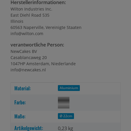
Herstellerinformationen:
Wilton Industries Inc.
East Diehl Road 535
Illinois
60563 Naperville, Vereinigte Staaten
info@wilton.com
verantwortliche Person:
NewCakes BV
Casablancaweg 20
1047HP Amsterdam, Niederlande
info@newcakes.nl
Material:
Produkteigenschaft
Wert
Aluminium
Farbe:
Maße:
Ø 22cm
Artikelgewicht:
0,23
kg