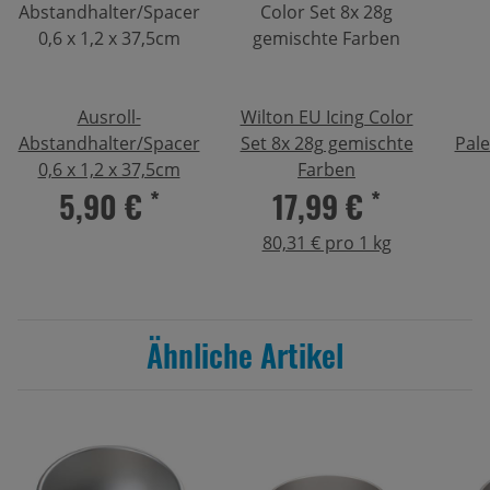
Ausroll-
Wilton EU Icing Color
Abstandhalter/Spacer
Set 8x 28g gemischte
Pal
0,6 x 1,2 x 37,5cm
Farben
5,90 €
*
17,99 €
*
80,31 € pro 1 kg
Ähnliche Artikel