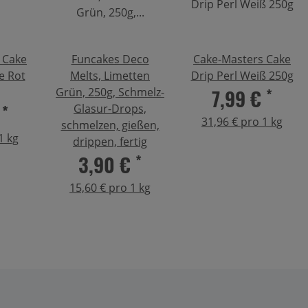
 Cake
Funcakes Deco
Cake-Masters Cake
e Rot
Melts, Limetten
Drip Perl Weiß 250g
7,99 €
*
Grün, 250g, Schmelz-
€
*
Glasur-Drops,
31,96 € pro 1 kg
schmelzen, gießen,
1 kg
drippen, fertig
3,90 €
*
15,60 € pro 1 kg