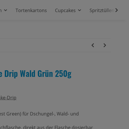
n
Tortenkartons
Cupcakes
Spritztüllen
e Drip Wald Grün 250g
ake-Drip
est Green) für Dschungel-, Wald- und
chflasche, direkt aus der Flasche dosierbar