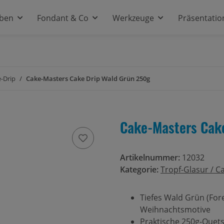
rben
Fondant & Co
Werkzeuge
Präsentatio
e-Drip
Cake-Masters Cake Drip Wald Grün 250g
Cake-Masters Cak
Artikelnummer:
12032
Kategorie:
Tropf-Glasur / C
Tiefes Wald Grün (For
Weihnachtsmotive
Praktische 250g-Quets