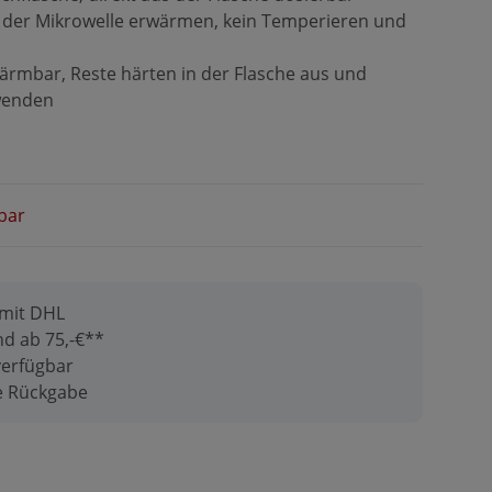
 der Mikrowelle erwärmen, kein Temperieren und
wärmbar, Reste härten in der Flasche aus und
rwenden
bar
 mit DHL
d ab 75,-€**
verfügbar
ge Rückgabe