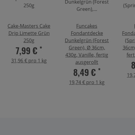
Cake-Masters Cake
Funcakes
Drip Limette Grün
Fondantdecke
Fond
250g
Dunkelgrün (Forest
(Spr
7,99 €
*
Green), Ø 36cm,
36cm,
430g, Vanille, fertig
fer
31,96 € pro 1 kg
ausgerollt
8,49 €
*
19,
19,74 € pro 1 kg