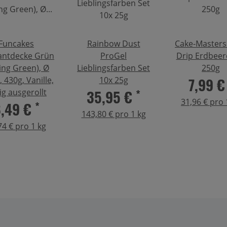
Funcakes
Rainbow Dust
Cake-Masters
antdecke Grün
ProGel
Drip Erdbeer
ing Green), Ø
Lieblingsfarben Set
250g
7,99 
 430g, Vanille,
10x 25g
35,95 €
*
tig ausgerollt
31,96 € pro 
8,49 €
*
143,80 € pro 1 kg
74 € pro 1 kg