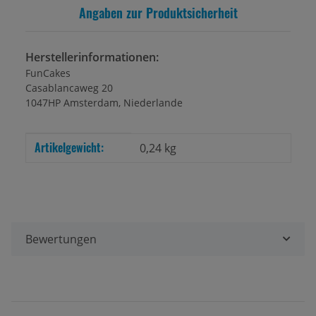
Angaben zur Produktsicherheit
Herstellerinformationen:
FunCakes
Casablancaweg 20
1047HP Amsterdam, Niederlande
Artikelgewicht:
Produkteigenschaft
Wert
0,24
kg
Bewertungen