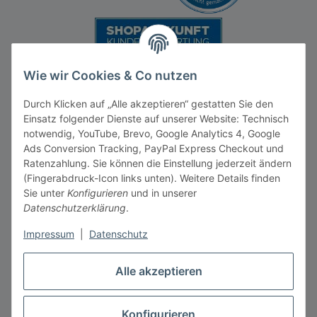
Wie wir Cookies & Co nutzen
Durch Klicken auf „Alle akzeptieren“ gestatten Sie den
Einsatz folgender Dienste auf unserer Website: Technisch
notwendig, YouTube, Brevo, Google Analytics 4, Google
Ads Conversion Tracking, PayPal Express Checkout und
Vertrag widerrufen
Ratenzahlung. Sie können die Einstellung jederzeit ändern
(Fingerabdruck-Icon links unten). Weitere Details finden
Sie unter
Konfigurieren
und in unserer
Datenschutzerklärung
.
Impressum
|
Datenschutz
* Alle Preise inkl. gesetzlicher MwSt., zzgl.
Versandkosten
** gilt für Lieferungen innerhalb Deutschlands, Lieferzeiten
Alle akzeptieren
für andere Länder entnehmen Sie bitte der Schaltfläche mit
den
Versandkosten
Konfigurieren