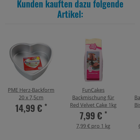
Kunden kauften dazu folgende
Artikel:
PME Herz-Backform
FunCakes
20 x 7,5cm
Backmischung für
Ba
14,99 €
*
Red Velvet Cake 1kg
Bi
7,99 €
*
7,99 € pro 1 kg